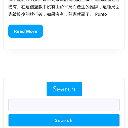
場
盡有。在這個遊戲中沒有由於平局而產生的推牌，這種局面
先被較少的牌打破，如果沒有，莊家就贏了。 Punto
全
面
Read
Read More
指
More
南
Search
Search