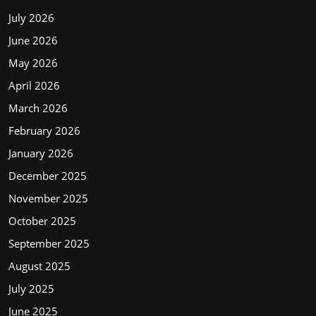
July 2026
June 2026
May 2026
April 2026
March 2026
February 2026
January 2026
December 2025
November 2025
October 2025
September 2025
August 2025
July 2025
June 2025