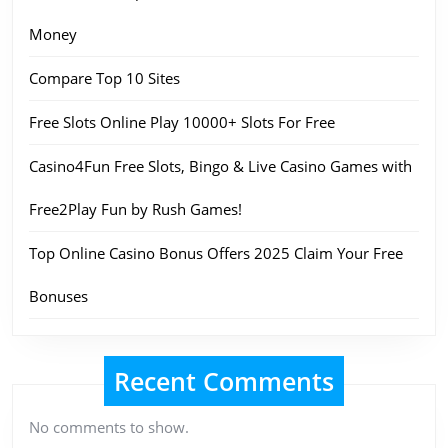
Money
Compare Top 10 Sites
Free Slots Online Play 10000+ Slots For Free
Casino4Fun Free Slots, Bingo & Live Casino Games with
Free2Play Fun by Rush Games!
Top Online Casino Bonus Offers 2025 Claim Your Free
Bonuses
Recent Comments
No comments to show.