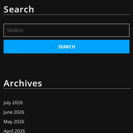
Search
Search
for:
Archives
July 2026
June 2026
May 2026
April 2026