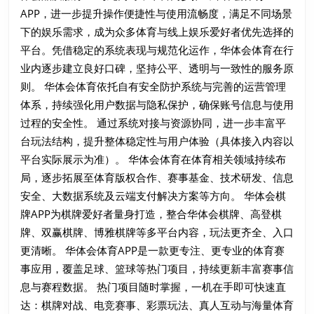
APP，进一步提升操作便捷性与使用流畅度，满足不同场景
下的娱乐需求，成为众多体育与线上娱乐爱好者优先选择的
平台。凭借稳定的系统表现与规范化运作，华体会体育在行
业内逐步建立良好口碑，坚持公平、透明与一致性的服务原
则。 华体会体育依托自有安全防护系统与完善的运营管理
体系，持续强化用户数据与隐私保护，确保账号信息与使用
过程的安全性。 通过系统对接与资源协同，进一步丰富平
台玩法结构，提升整体稳定性与用户体验（具体接入内容以
平台实际展示为准）。 华体会体育在体育相关领域持续布
局，逐步拓展至体育版权合作、赛事基金、技术研发、信息
安全、大数据系统及云端支付解决方案等方向。 华体会棋
牌APP为棋牌爱好者量身打造，整合华体会棋牌、高登棋
牌、双赢棋牌、博雅棋牌等多平台内容，玩法更齐全、入口
更清晰。 华体会体育APP是一款更专注、更专业的体育赛
事应用，覆盖足球、篮球等热门项目，持续更新丰富赛事信
息与赛程数据。 热门项目随时掌握，一机在手即可快速直
达：棋牌对战、电竞赛事、彩票玩法、真人互动与海量体育